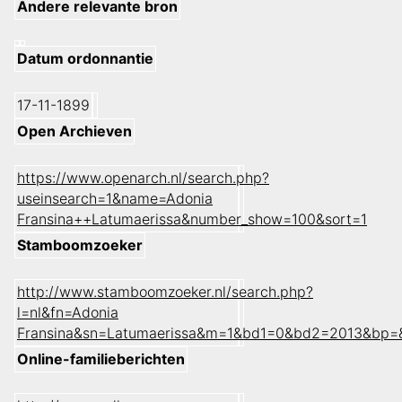
Andere relevante bron
Datum ordonnantie
17-11-1899
Open Archieven
https://www.openarch.nl/search.php?
useinsearch=1&name=Adonia
Fransina++Latumaerissa&number_show=100&sort=1
Stamboomzoeker
http://www.stamboomzoeker.nl/search.php?
l=nl&fn=Adonia
Fransina&sn=Latumaerissa&m=1&bd1=0&bd2=2013&bp=
Online-familieberichten