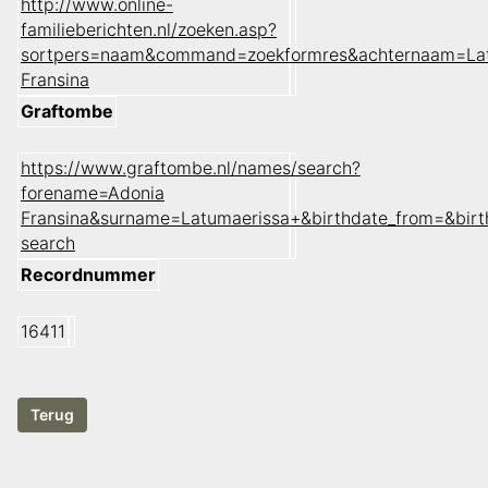
http://www.online-
familieberichten.nl/zoeken.asp?
sortpers=naam&command=zoekformres&achternaam=La
Fransina
Graftombe
https://www.graftombe.nl/names/search?
forename=Adonia
Fransina&surname=Latumaerissa+&birthdate_from=&bir
search
Recordnummer
16411