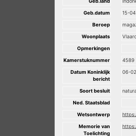
Geb.land
Indon
Geb.datum
15-04
Beroep
magaz
Woonplaats
Vlaar
Opmerkingen
Kamerstuknummer
4589
Datum Koninklijk
06-02
bericht
Soort besluit
natura
Ned. Staatsblad
Wetsontwerp
https
Memorie van
https
Toelichting