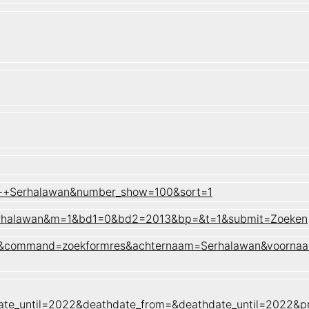
er++Serhalawan&number_show=100&sort=1
=Serhalawan&m=1&bd1=0&bd2=2013&bp=&t=1&submit=Zoeken
naam&command=zoekformres&achternaam=Serhalawan&voorna
ate_until=2022&deathdate_from=&deathdate_until=2022&