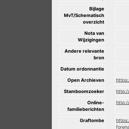
Bijlage
MvT/Schematisch
overzicht
Nota van
Wijzigingen
Andere relevante
bron
Datum ordonnantie
Open Archieven
https
Stamboomzoeker
http:
Online-
http:
familieberichten
Graftombe
https
foren