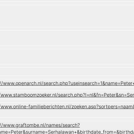
://www.openarch.nl/search.php?useinsearch=1&name=Pet
//www.stamboomzoeker.nl/search.php?l=nl&fn=Peter&sn
//www.online-familieberichten.nl/zoeken.asp?sortpers=
://www.graftombe.nl/names/search?
ame=Peter&surname=Serhalawan+&birthdate_from=&birthd