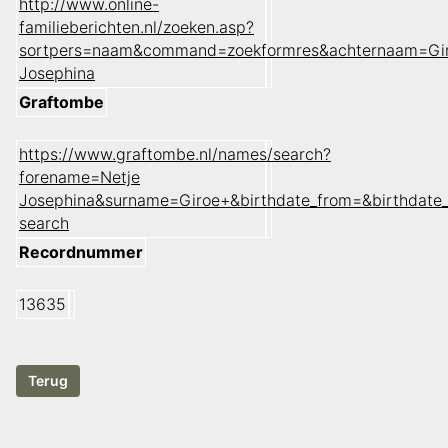
http://www.online-
familieberichten.nl/zoeken.asp?
sortpers=naam&command=zoekformres&achternaam=Gi
Josephina
Graftombe
https://www.graftombe.nl/names/search?
forename=Netje
Josephina&surname=Giroe+&birthdate_from=&birthdate
search
Recordnummer
13635