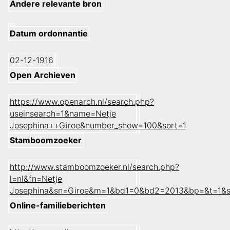
Andere relevante bron
Datum ordonnantie
02-12-1916
Open Archieven
https://www.openarch.nl/search.php?
useinsearch=1&name=Netje
Josephina++Giroe&number_show=100&sort=1
Stamboomzoeker
http://www.stamboomzoeker.nl/search.php?
l=nl&fn=Netje
Josephina&sn=Giroe&m=1&bd1=0&bd2=2013&bp=&t=1&s
Online-familieberichten