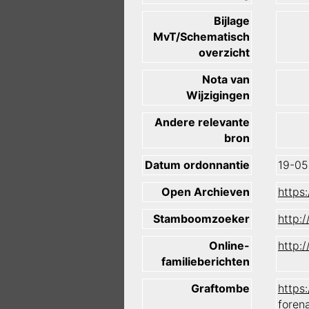
Bijlage
MvT/Schematisch
overzicht
Nota van
Wijzigingen
Andere relevante
bron
Datum ordonnantie
19-05
Open Archieven
https
Stamboomzoeker
http:
Online-
http:
familieberichten
Graftombe
https
foren