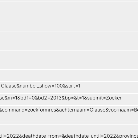
++Claase&number_show=100&sort=1
laase&m=1&bd1=0&bd2=2013&bp=&t=1&submit=Zoeken
naam&command=zoekformres&achternaam=Claase&voornaam=B
til=2022&deathdate_from=&deathdate_until=2022&provin