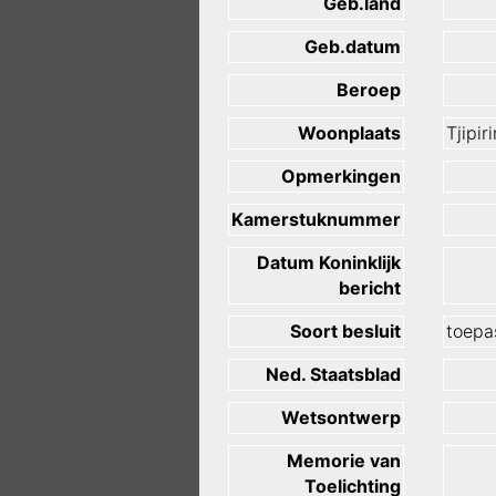
Geb.land
Geb.datum
Beroep
Woonplaats
Tjipi
Opmerkingen
Kamerstuknummer
Datum Koninklijk
bericht
Soort besluit
toepas
Ned. Staatsblad
Wetsontwerp
Memorie van
Toelichting