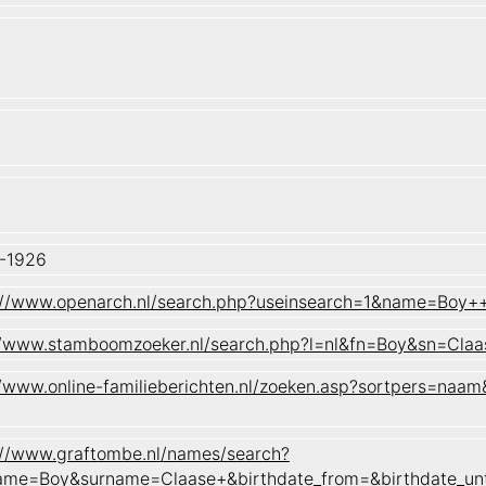
-1926
://www.openarch.nl/search.php?useinsearch=1&name=Boy
//www.stamboomzoeker.nl/search.php?l=nl&fn=Boy&sn=C
//www.online-familieberichten.nl/zoeken.asp?sortpers=
://www.graftombe.nl/names/search?
ame=Boy&surname=Claase+&birthdate_from=&birthdate_un