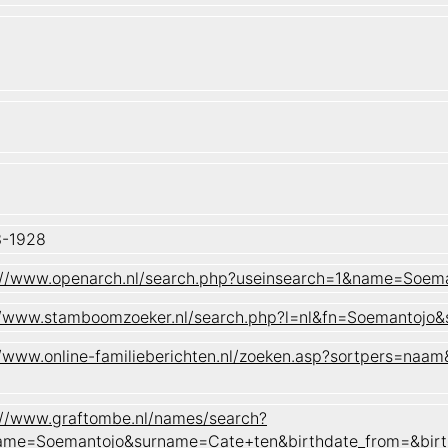
3-1928
://www.openarch.nl/search.php?useinsearch=1&name=Soe
//www.stamboomzoeker.nl/search.php?l=nl&fn=Soemanto
//www.online-familieberichten.nl/zoeken.asp?sortpers=
://www.graftombe.nl/names/search?
ame=Soemantojo&surname=Cate+ten&birthdate_from=&birt