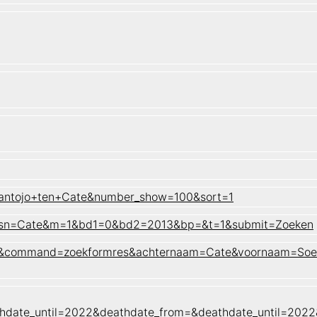
mantojo+ten+Cate&number_show=100&sort=1
jo&sn=Cate&m=1&bd1=0&bd2=2013&bp=&t=1&submit=Zoeken
naam&command=zoekformres&achternaam=Cate&voornaam=So
hdate_until=2022&deathdate_from=&deathdate_until=202