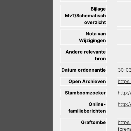
Bijlage
MvT/Schematisch
overzicht
Nota van
Wijzigingen
Andere relevante
bron
Datum ordonnantie
30-0
Open Archieven
https
Stamboomzoeker
http:
Online-
http:
familieberichten
Graftombe
https
foren