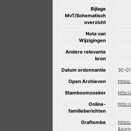
Bijlage
MvT/Schematisch
overzicht
Nota van
Wijzigingen
Andere relevante
bron
Datum ordonnantie
30-01
Open Archieven
https
Stamboomzoeker
http:
Online-
http:
familieberichten
Graftombe
https
&surn