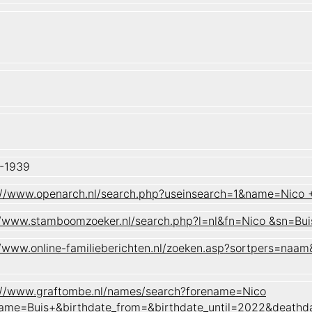
-1939
://www.openarch.nl/search.php?useinsearch=1&name=Nico
//www.stamboomzoeker.nl/search.php?l=nl&fn=Nico &sn=
//www.online-familieberichten.nl/zoeken.asp?sortpers=
://www.graftombe.nl/names/search?forename=Nico
ame=Buis+&birthdate_from=&birthdate_until=2022&death