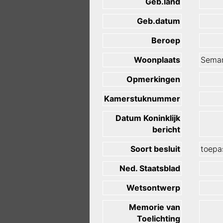
Geb.land
Geb.datum
Beroep
Woonplaats
Semar
Opmerkingen
Kamerstuknummer
Datum Koninklijk
bericht
Soort besluit
toepas
Ned. Staatsblad
Wetsontwerp
Memorie van
Toelichting