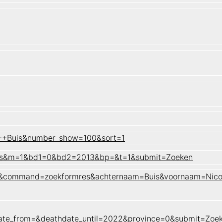
 ++Buis&number_show=100&sort=1
Buis&m=1&bd1=0&bd2=2013&bp=&t=1&submit=Zoeken
naam&command=zoekformres&achternaam=Buis&voornaam=Nic
date_from=&deathdate_until=2022&province=0&submit=Zoe