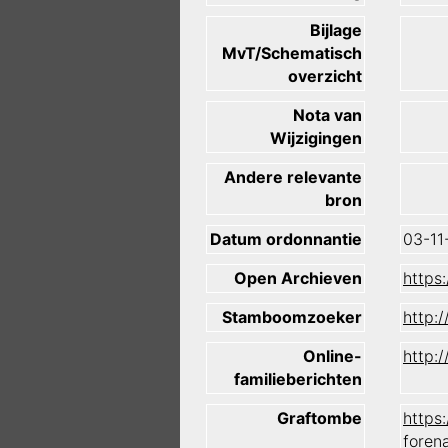
Bijlage
MvT/Schematisch
overzicht
Nota van
Wijzigingen
Andere relevante
bron
Datum ordonnantie
03-11
Open Archieven
https
Stamboomzoeker
http:
Online-
http:
familieberichten
Graftombe
https
foren