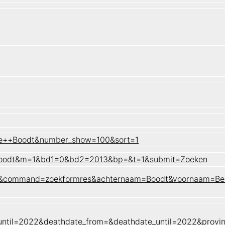
nie++Boodt&number_show=100&sort=1
n=Boodt&m=1&bd1=0&bd2=2013&bp=&t=1&submit=Zoeken
naam&command=zoekformres&achternaam=Boodt&voornaam=Be
until=2022&deathdate_from=&deathdate_until=2022&prov