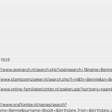
-1926
://www.openarch.nl/search.php?useinsearch=1&name=Ben
//www.stamboomzoeker.nl/search.php?l=nl&fn=Bennie&s
//www.online-familieberichten.nl/zoeken.asp?sortpers=
://www.graftombe.nl/names/search?
ame=Bennie&surname=Boodt+&birthdate_from=&birthdate_