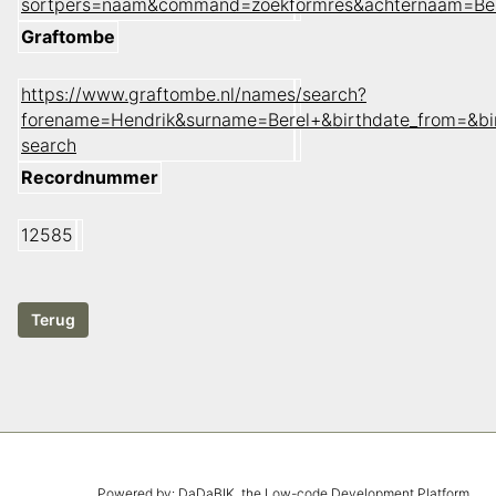
sortpers=naam&command=zoekformres&achternaam=Ber
Graftombe
https://www.graftombe.nl/names/search?
forename=Hendrik&surname=Berel+&birthdate_from=&bi
search
Recordnummer
12585
Powered by:
DaDaBIK
, the Low-code Development Platform