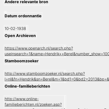
Andere relevante bron
Datum ordonnantie
10-02-1938
Open Archieven
https://www.openarch.nl/search.php?
useinsearch=1&name=Hendrik++Berel&number_show=100
Stamboomzoeker
http://www.stamboomzoeker.nl/search.php?
l=nl&fn=Hendrik&sn=Berel&m=1&bd1=0&bd2=2013&bp=&
Online-familieberichten
http://www.online-
familieberichten.nl/zoeken.asp?