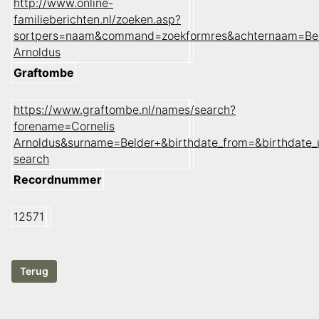
http://www.online-
familieberichten.nl/zoeken.asp?
sortpers=naam&command=zoekformres&achternaam=Bel
Arnoldus
Graftombe
https://www.graftombe.nl/names/search?
forename=Cornelis
Arnoldus&surname=Belder+&birthdate_from=&birthdate
search
Recordnummer
12571