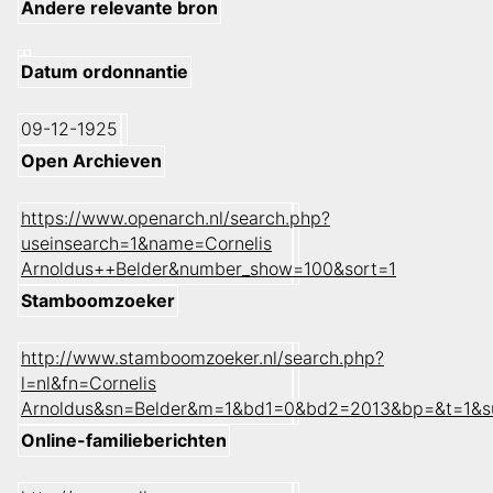
Andere relevante bron
Datum ordonnantie
09-12-1925
Open Archieven
https://www.openarch.nl/search.php?
useinsearch=1&name=Cornelis
Arnoldus++Belder&number_show=100&sort=1
Stamboomzoeker
http://www.stamboomzoeker.nl/search.php?
l=nl&fn=Cornelis
Arnoldus&sn=Belder&m=1&bd1=0&bd2=2013&bp=&t=1&s
Online-familieberichten