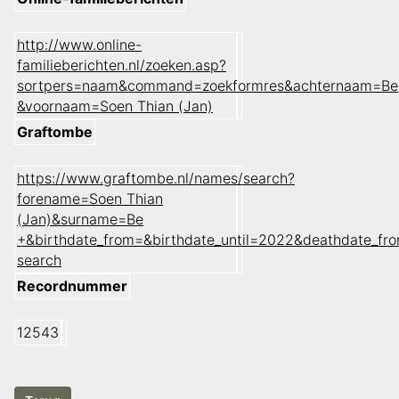
http://www.online-
familieberichten.nl/zoeken.asp?
sortpers=naam&command=zoekformres&achternaam=Be
&voornaam=Soen Thian (Jan)
Graftombe
https://www.graftombe.nl/names/search?
forename=Soen Thian
(Jan)&surname=Be
+&birthdate_from=&birthdate_until=2022&deathdate_f
search
Recordnummer
12543