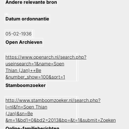
Andere relevante bron
Datum ordonnantie
05-02-1936
Open Archieven
https://www.openarch.nl/search.php?
useinsearch=1&name=Soen
Thian (Jan)++Be
&number_show=100&sort=1
Stamboomzoeker
http://www.stamboomzoeker.nl/search.php?
l=nl&fn=Soen Thian
(Jan)&sn=Be
&m=1&bd1=0&bd2=2013&bp=&t=1&submit=Zoeken
Online-familieberichten