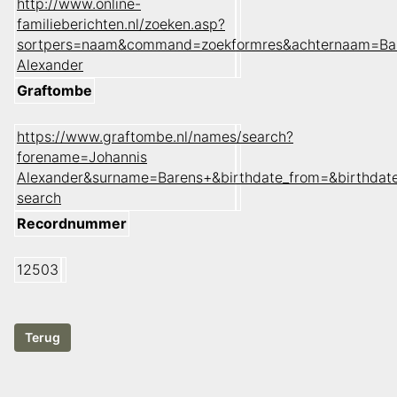
http://www.online-
familieberichten.nl/zoeken.asp?
sortpers=naam&command=zoekformres&achternaam=Ba
Alexander
Graftombe
https://www.graftombe.nl/names/search?
forename=Johannis
Alexander&surname=Barens+&birthdate_from=&birthdat
search
Recordnummer
12503