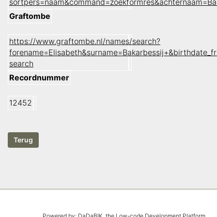
sortpers=naam&command=zoekformres&achternaam=Baka
Graftombe
https://www.graftombe.nl/names/search?
forename=Elisabeth&surname=Bakarbessij+&birthdate_
search
Recordnummer
12452
Powered by:
DaDaBIK
, the Low-code Development Platform