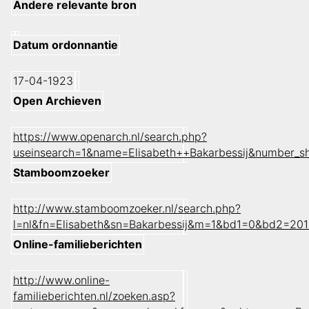
Andere relevante bron
Datum ordonnantie
17-04-1923
Open Archieven
https://www.openarch.nl/search.php?
useinsearch=1&name=Elisabeth++Bakarbessij&number_s
Stamboomzoeker
http://www.stamboomzoeker.nl/search.php?
l=nl&fn=Elisabeth&sn=Bakarbessij&m=1&bd1=0&bd2=20
Online-familieberichten
http://www.online-
familieberichten.nl/zoeken.asp?