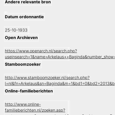
Andere relevante bron
Datum ordonnantie
25-10-1933
Open Archieven
https://www.openarch.nl/search.php?
useinsearch=1&name=Arkelaus++Baginda&number_show
Stamboomzoeker
http://www.stamboomzoeker.nl/search.php?
l=nl&fn=Arkelaus&sn=Baginda&m=1&bd1=0&bd2=2013&b
Online-familieberichten
http://www.online-
familieberichten.nl/zoeken.asp?