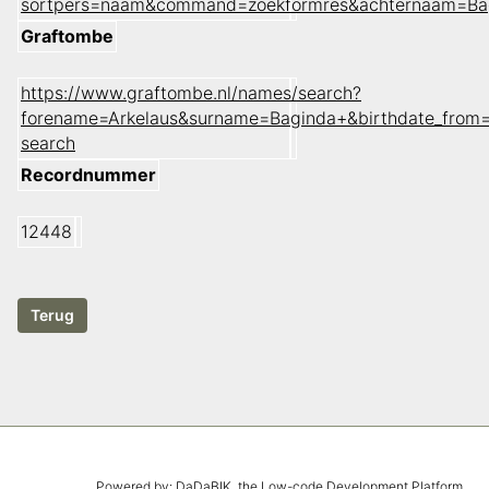
sortpers=naam&command=zoekformres&achternaam=Ba
Graftombe
https://www.graftombe.nl/names/search?
forename=Arkelaus&surname=Baginda+&birthdate_from=
search
Recordnummer
12448
Powered by:
DaDaBIK
, the Low-code Development Platform