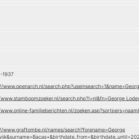
-1937
://www.openarch.nl/search.php?useinsearch=1&name=Geo
//www.stamboomzoeker.nl/search.php?l=nl&fn=George L
//www.online-familieberichten.nl/zoeken.asp?sortpers=
://www.graftombe.nl/names/search?forename=George
ijk&surname=Bacas+&birthdate_from=&birthdate_until=2