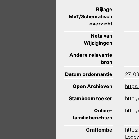
Bijlage
MvT/Schematisch
overzicht
Nota van
Wijzigingen
Andere relevante
bron
Datum ordonnantie
27-03
Open Archieven
https
Stamboomzoeker
http:
Online-
http:
familieberichten
Graftombe
https
Lodew