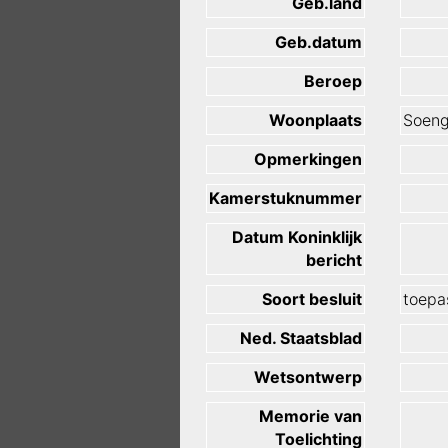
Geb.land
Geb.datum
Beroep
Woonplaats
Soeng
Opmerkingen
Kamerstuknummer
Datum Koninklijk
bericht
Soort besluit
toepas
Ned. Staatsblad
Wetsontwerp
Memorie van
Toelichting