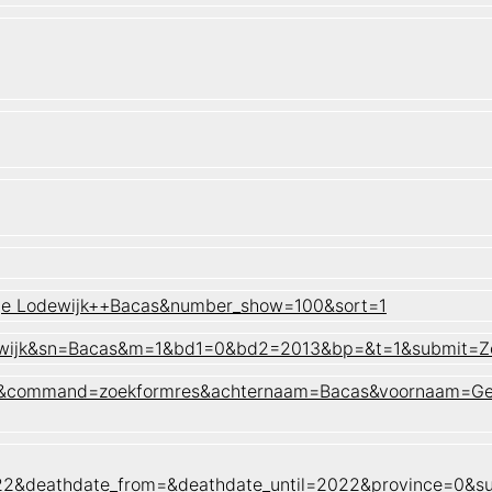
rge Lodewijk++Bacas&number_show=100&sort=1
odewijk&sn=Bacas&m=1&bd1=0&bd2=2013&bp=&t=1&submit=Z
naam&command=zoekformres&achternaam=Bacas&voornaam=Ge
022&deathdate_from=&deathdate_until=2022&province=0&