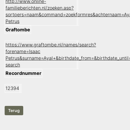
http://www.online-
familieberichten.nl/zoeken.asp?
sortpers=naam&command=zoekformres&achternaam=Aya
Petrus
Graftombe
https://www.graftombe.nl/names/search?
forename=Isaac
Petrus&surname=Ayal+&birthdate_from=&birthdate_unt
search
Recordnummer
12394