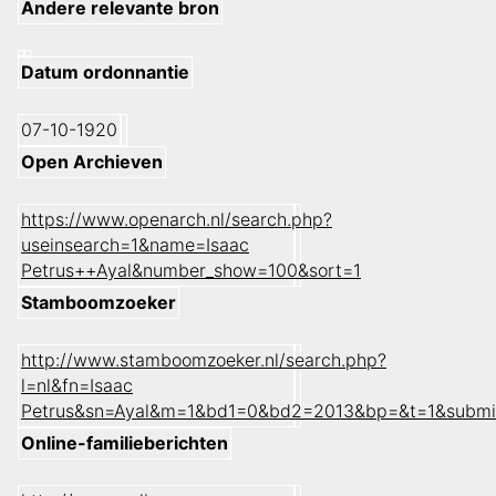
Andere relevante bron
Datum ordonnantie
07-10-1920
Open Archieven
https://www.openarch.nl/search.php?
useinsearch=1&name=Isaac
Petrus++Ayal&number_show=100&sort=1
Stamboomzoeker
http://www.stamboomzoeker.nl/search.php?
l=nl&fn=Isaac
Petrus&sn=Ayal&m=1&bd1=0&bd2=2013&bp=&t=1&submi
Online-familieberichten