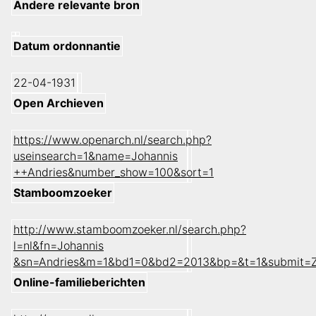
Andere relevante bron
Datum ordonnantie
22-04-1931
Open Archieven
https://www.openarch.nl/search.php?
useinsearch=1&name=Johannis
++Andries&number_show=100&sort=1
Stamboomzoeker
http://www.stamboomzoeker.nl/search.php?
l=nl&fn=Johannis
&sn=Andries&m=1&bd1=0&bd2=2013&bp=&t=1&submit=
Online-familieberichten