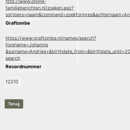
http://www.online-
familieberichten.nl/zoeken.asp?
sortpers=naam&command=zoekformres&achternaam=And
Graftombe
https://www.graftombe.nl/names/search?
forename=Johannis
&surname=Andries+&birthdate_from=&birthdate_until=
search
Recordnummer
12210