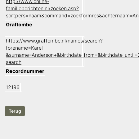
http://www.online-
familieberichten.nl/zoeken.asp?
sortpers=naam&command=zoekformres&achternaam=An
Graftombe
https://www.graftombe.nl/names/search?
forename=Karel
&surname=Anderson+&birthdate_from=&birthdate_unti
search
Recordnummer
12196