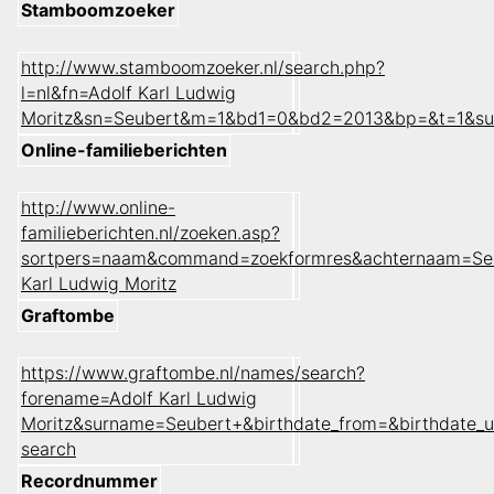
Stamboomzoeker
http://www.stamboomzoeker.nl/search.php?
l=nl&fn=Adolf Karl Ludwig
Moritz&sn=Seubert&m=1&bd1=0&bd2=2013&bp=&t=1&su
Online-familieberichten
http://www.online-
familieberichten.nl/zoeken.asp?
sortpers=naam&command=zoekformres&achternaam=Se
Karl Ludwig Moritz
Graftombe
https://www.graftombe.nl/names/search?
forename=Adolf Karl Ludwig
Moritz&surname=Seubert+&birthdate_from=&birthdate_
search
Recordnummer