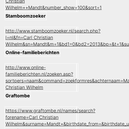
Christian
Wilhelm++Mandt&number_show=100&sort=1
Stamboomzoeker
http://www.stamboomzoeker.nl/search.php?
l=nl&fn=Carl Christian
Wilhelm&sn=Mandt&m=1&bd1=0&bd2=2013&bp=&t=1&su
Online-familieberichten
http://www.online-
familieberichten.nl/zoeken.asp?
sortpers=naam&command=zoekformres&achternaam=Ma
Christian Wilhelm
Graftombe
https://www.graftombe.nl/names/search?
forename=Carl Christian
Wilhelm&surname=Mandt+&birthdate_from=&birthdate_