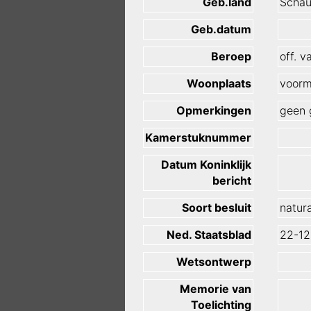
Geb.land
Schau
Geb.datum
Beroep
off. v
Woonplaats
voorm
Opmerkingen
geen 
Kamerstuknummer
Datum Koninklijk
bericht
Soort besluit
natura
Ned. Staatsblad
22-12
Wetsontwerp
Memorie van
Toelichting