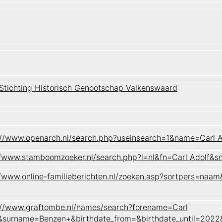
 Stichting Historisch Genootschap Valkenswaard
://www.openarch.nl/search.php?useinsearch=1&name=Carl
//www.stamboomzoeker.nl/search.php?l=nl&fn=Carl Adol
//www.online-familieberichten.nl/zoeken.asp?sortpers=
://www.graftombe.nl/names/search?forename=Carl
&surname=Benzen+&birthdate_from=&birthdate_until=202