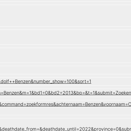
 Adolf++Benzen&number_show=100&sort=1
f&sn=Benzen&m=1&bd1=0&bd2=2013&bp=&t=1&submit=Zoeke
naam&command=zoekformres&achternaam=Benzen&voornaam=Ca
2&deathdate_from=&deathdate_until=2022&province=0&su