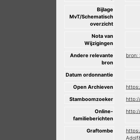
Bijlage
MvT/Schematisch
overzicht
Nota van
Wijzigingen
Andere relevante
bron:
bron
Datum ordonnantie
Open Archieven
https
Stamboomzoeker
http:
Online-
http:
familieberichten
Graftombe
https
Adolf