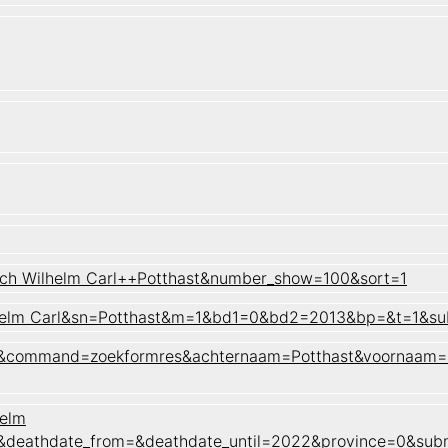
ich Wilhelm Carl++Potthast&number_show=100&sort=1
ilhelm Carl&sn=Potthast&m=1&bd1=0&bd2=2013&bp=&t=1&s
aam&command=zoekformres&achternaam=Potthast&voornaam=H
helm
22&deathdate_from=&deathdate_until=2022&province=0&su