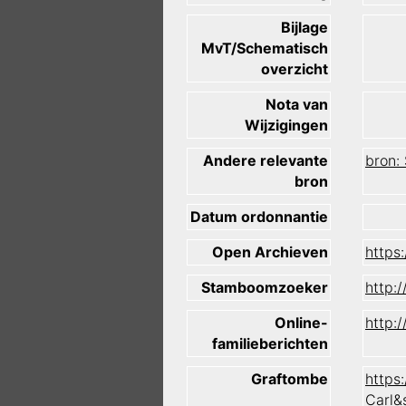
Bijlage
MvT/Schematisch
overzicht
Nota van
Wijzigingen
Andere relevante
bron:
bron
Datum ordonnantie
Open Archieven
https
Stamboomzoeker
http:
Online-
http:
familieberichten
Graftombe
https
Carl&