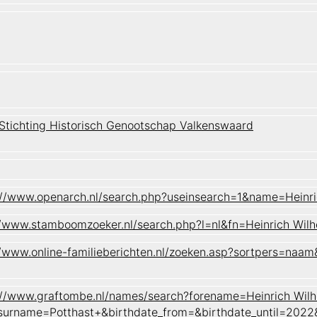
 Stichting Historisch Genootschap Valkenswaard
://www.openarch.nl/search.php?useinsearch=1&name=Heinr
//www.stamboomzoeker.nl/search.php?l=nl&fn=Heinrich W
//www.online-familieberichten.nl/zoeken.asp?sortpers=n
://www.graftombe.nl/names/search?forename=Heinrich Wil
surname=Potthast+&birthdate_from=&birthdate_until=20