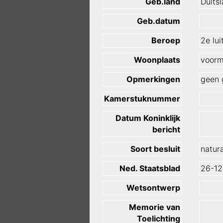
Geb.land
Duits
Geb.datum
Beroep
2e lui
Woonplaats
voorm
Opmerkingen
geen 
Kamerstuknummer
Datum Koninklijk
bericht
Soort besluit
natura
Ned. Staatsblad
26-12
Wetsontwerp
Memorie van
Toelichting