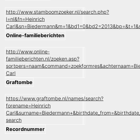
http://www.stamboomzoeker.nl/search.php?
l=nl&fn=Heinrich
Carl&sn=Biedermann&m=1&bd1=0&bd2=2013&bp=&t=1&
Online-familieberichten
http://www.online-
familieberichten.nl/zoeken.asp?
sortpers=naam&command=zoekformres&achternaam=Bi
Carl
Graftombe
https://www.graftombe.nl/names/search?
forename=Heinrich
Carl&surname=Biedermann+&birthdate_from=&birthdate
search
Recordnummer