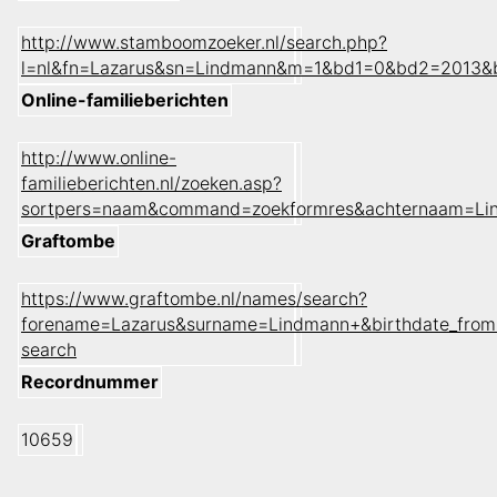
http://www.stamboomzoeker.nl/search.php?
l=nl&fn=Lazarus&sn=Lindmann&m=1&bd1=0&bd2=2013&
Online-familieberichten
http://www.online-
familieberichten.nl/zoeken.asp?
sortpers=naam&command=zoekformres&achternaam=Li
Graftombe
https://www.graftombe.nl/names/search?
forename=Lazarus&surname=Lindmann+&birthdate_from
search
Recordnummer
10659