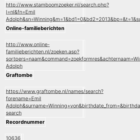
http://www.stamboomzoeker.nl/search.php?
l=nl&fn=Emil
Adolph&sn=Winning&m=1&bd1=0&bd2=2013&bp=&t=1&s
Online-familieberichten
http://www.online-
familieberichten.nl/zoeken.asp?
sortpers=naam&command=zoekformres&achternaam=Wi
Adolph
Graftombe
https://www.graftombe.nl/names/search?
forename=Emil
Adolph&surname=Winning+von&birthdate_from=&birthd
search
Recordnummer
10636