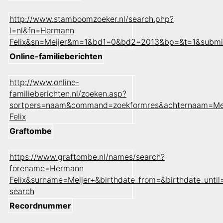
http://www.stamboomzoeker.nl/search.php?
l=nl&fn=Hermann
Felix&sn=Meijer&m=1&bd1=0&bd2=2013&bp=&t=1&submi
Online-familieberichten
http://www.online-
familieberichten.nl/zoeken.asp?
sortpers=naam&command=zoekformres&achternaam=Me
Felix
Graftombe
https://www.graftombe.nl/names/search?
forename=Hermann
Felix&surname=Meijer+&birthdate_from=&birthdate_un
search
Recordnummer