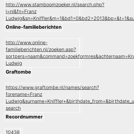
http://www.stamboomzoeker.nl/search.php?
l=nl&fn=Franz
Ludwig&sn=Kniffler&m=1&bd1=0&bd2=2013&bp=&t=1&s
Online-familieberichten
http://www.online-
familieberichten.nl/zoeken.asp?
sortpers=naam&command=zoekformres&achternaam=Kni
Ludwig
Graftombe
https://www.graftombe.nl/names/search?
forename=Franz
Ludwig&surname=Kniffler+&birthdate_from=&birthdate
search
Recordnummer
10438