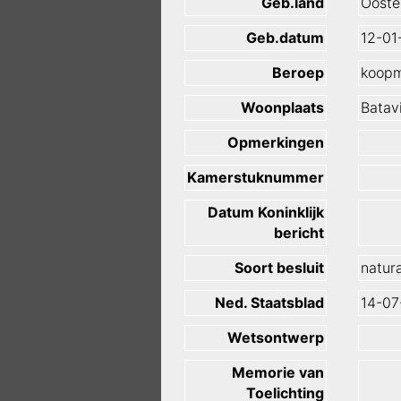
Geb.land
Oosten
Geb.datum
12-01
Beroep
koop
Woonplaats
Batav
Opmerkingen
Kamerstuknummer
Datum Koninklijk
bericht
Soort besluit
natura
Ned. Staatsblad
14-07
Wetsontwerp
Memorie van
Toelichting