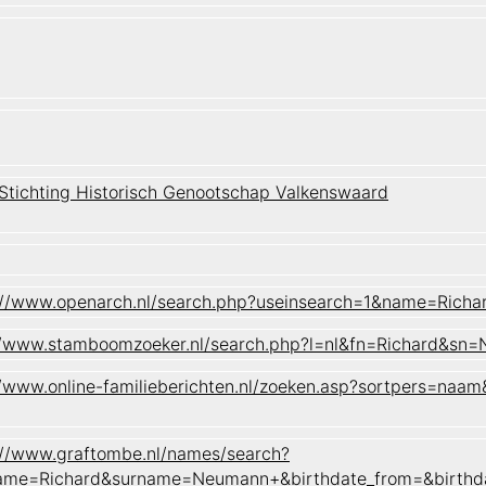
 Stichting Historisch Genootschap Valkenswaard
://www.openarch.nl/search.php?useinsearch=1&name=Ric
//www.stamboomzoeker.nl/search.php?l=nl&fn=Richard&
//www.online-familieberichten.nl/zoeken.asp?sortpers
://www.graftombe.nl/names/search?
ame=Richard&surname=Neumann+&birthdate_from=&birthd