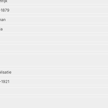
rijk
-1879
man
ia
lisatie
-1921