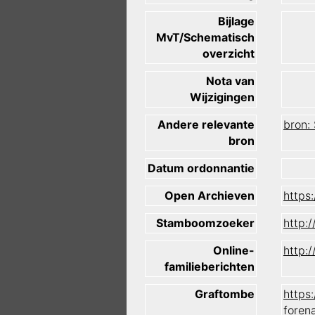
Bijlage
MvT/Schematisch
overzicht
Nota van
Wijzigingen
Andere relevante
bron:
bron
Datum ordonnantie
Open Archieven
https
Stamboomzoeker
http:
Online-
http:
familieberichten
Graftombe
https
foren