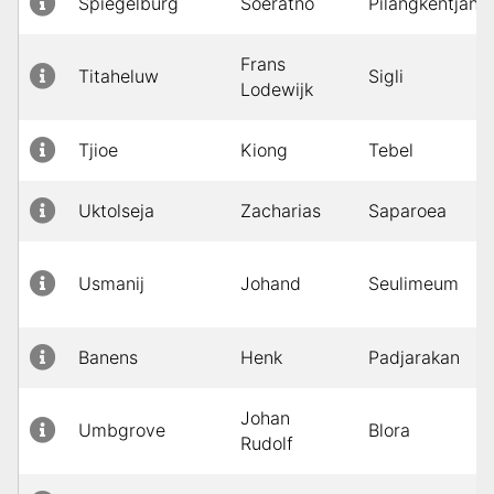
Spiegelburg
Soeratno
Pilangkentjang
Frans
Titaheluw
Sigli
Lodewijk
Tjioe
Kiong
Tebel
Uktolseja
Zacharias
Saparoea
Usmanij
Johand
Seulimeum
Banens
Henk
Padjarakan
Johan
Umbgrove
Blora
Rudolf