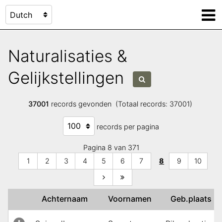
Naturalisaties &
Gelijkstellingen
37001
records gevonden (Totaal records: 37001)
records per pagina
Pagina 8 van 371
1
2
3
4
5
6
7
8
9
10
Achternaam
Voornamen
Geb.plaats