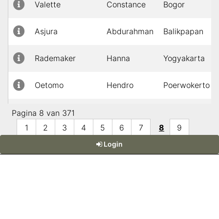
Valette
Constance
Bogor
Asjura
Abdurahman
Balikpapan
Rademaker
Hanna
Yogyakarta
Oetomo
Hendro
Poerwokerto
Jauw
Deetje
Kanang-Siau
Pagina 8 van 371
1
2
3
4
5
6
7
8
9
Johannes
Kapel
Makassar
Login
10
Bernardus
Christinus
Linden, ter
Brennes
Yogyakarta
Grades
Powered by:
DaDaBIK
, the Low-code Development Platform