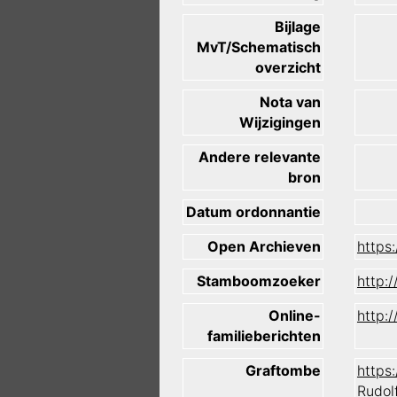
Bijlage
MvT/Schematisch
overzicht
Nota van
Wijzigingen
Andere relevante
bron
Datum ordonnantie
Open Archieven
https
Stamboomzoeker
http:
Online-
http:
familieberichten
Graftombe
https
Rudol