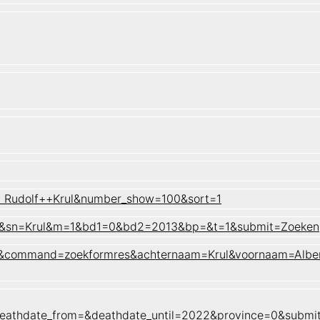
rt Rudolf++Krul&number_show=100&sort=1
dolf&sn=Krul&m=1&bd1=0&bd2=2013&bp=&t=1&submit=Zoeken
aam&command=zoekformres&achternaam=Krul&voornaam=Alber
&deathdate_from=&deathdate_until=2022&province=0&subm