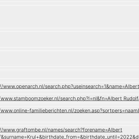
://www.openarch.nl/search.php?useinsearch=1&name=Albe
//www.stamboomzoeker.nl/search.php?l=nl&fn=Albert Ru
//www.online-familieberichten.nl/zoeken.asp?sortpers=n
://www.graftombe.nl/names/search?forename=Albert
f&surname=Krul+&birthdate_from=&birthdate_until=2022