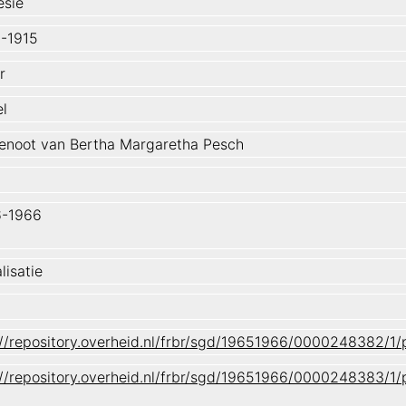
esië
-1915
r
l
enoot van Bertha Margaretha Pesch
6-1966
lisatie
://repository.overheid.nl/frbr/sgd/19651966/0000248382/
://repository.overheid.nl/frbr/sgd/19651966/0000248383/