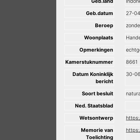
Geb.land
Indon
Geb.datum
27-04
Beroep
zonde
Woonplaats
Hande
Opmerkingen
echtg
Kamerstuknummer
8661
Datum Koninklijk
30-0
bericht
Soort besluit
natura
Ned. Staatsblad
Wetsontwerp
https
Memorie van
https
Toelichting