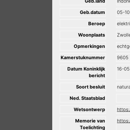
Geb.land
Indon
Geb.datum
05-10
Beroep
elektr
Woonplaats
Zwoll
Opmerkingen
echtg
Kamerstuknummer
9605
Datum Koninklijk
16-05
bericht
Soort besluit
natura
Ned. Staatsblad
Wetsontwerp
https
Memorie van
https
Toelichting