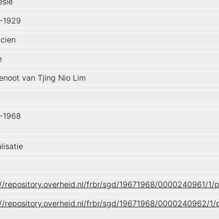
esië
-1929
icien
e
enoot van Tjing Nio Lim
-1968
lisatie
://repository.overheid.nl/frbr/sgd/19671968/0000240961/
://repository.overheid.nl/frbr/sgd/19671968/0000240962/