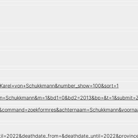
lf Karel+von+Schukkmann&number_show=100&sort=1
rel&sn=Schukkmann&m=1&bd1=0&bd2=2013&bp=&t=1&submit=
naam&command=zoekformres&achternaam=Schukkmann&voorna
til=2022&deathdate_from=&deathdate_until=2022&provin