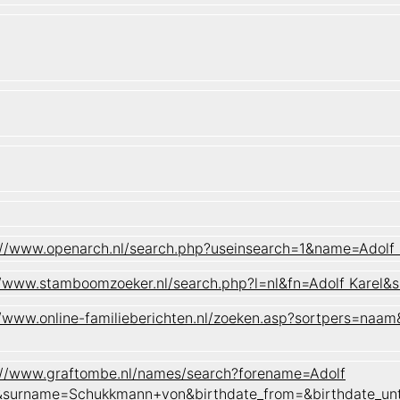
://www.openarch.nl/search.php?useinsearch=1&name=Ado
//www.stamboomzoeker.nl/search.php?l=nl&fn=Adolf Ka
//www.online-familieberichten.nl/zoeken.asp?sortpers=
://www.graftombe.nl/names/search?forename=Adolf
&surname=Schukkmann+von&birthdate_from=&birthdate_un