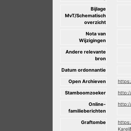
Bijlage
MvT/Schematisch
overzicht
Nota van
Wijzigingen
Andere relevante
bron
Datum ordonnantie
Open Archieven
https
Stamboomzoeker
http:
Online-
http:
familieberichten
Graftombe
https
Karel