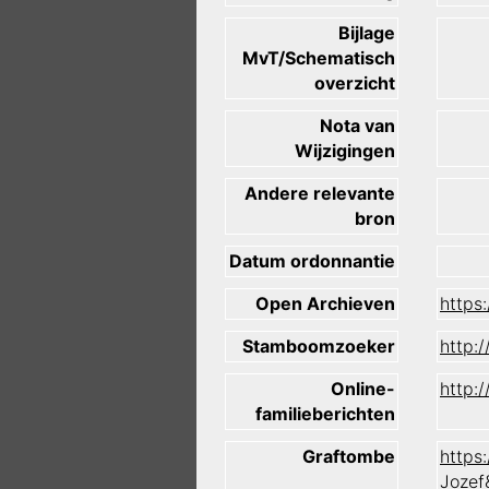
Bijlage
MvT/Schematisch
overzicht
Nota van
Wijzigingen
Andere relevante
bron
Datum ordonnantie
Open Archieven
https
Stamboomzoeker
http:
Online-
http:
familieberichten
Graftombe
https
Jozef