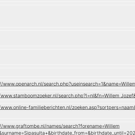
://www.openarch.nl/search.php?useinsearch=1&name=Will
//www.stamboomzoeker.nl/search.php?l=nl&fn=Willem Jo
//www.online-familieberichten.nl/zoeken.asp?sortpers=n
://www.graftombe.nl/names/search?forename=Willem
&surname=Sipasulta+&birthdate_from=&birthdate_until=2