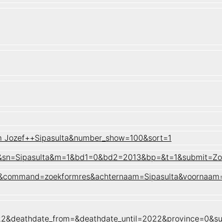
em Jozef++Sipasulta&number_show=100&sort=1
zef&sn=Sipasulta&m=1&bd1=0&bd2=2013&bp=&t=1&submit=Z
aam&command=zoekformres&achternaam=Sipasulta&voornaam
022&deathdate_from=&deathdate_until=2022&province=0&