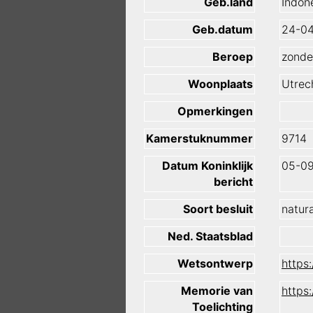
Geb.land
Indon
Geb.datum
24-0
Beroep
zonde
Woonplaats
Utrec
Opmerkingen
Kamerstuknummer
9714
Datum Koninklijk
05-0
bericht
Soort besluit
natura
Ned. Staatsblad
Wetsontwerp
https
Memorie van
https
Toelichting