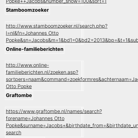
Popke++Jacobs&number_show=100&sort=1
Stamboomzoeker
http://www.stamboomzoeker.nl/search.php?
l=nl&fn=Johannes Otto
Popke&sn=Jacobs&m=1&bd1=0&bd2=2013&bp=&t=1&sub
Online-familieberichten
http://www.online-
familieberichten.nl/zoeken.asp?
sortpers=naam&command=zoekformres&achternaam=Ja
Otto Popke
Graftombe
https://www.graftombe.nl/names/search?
forename=Johannes Otto
Popke&surname=Jacobs+&birthdate_from=&birthdate_u
search