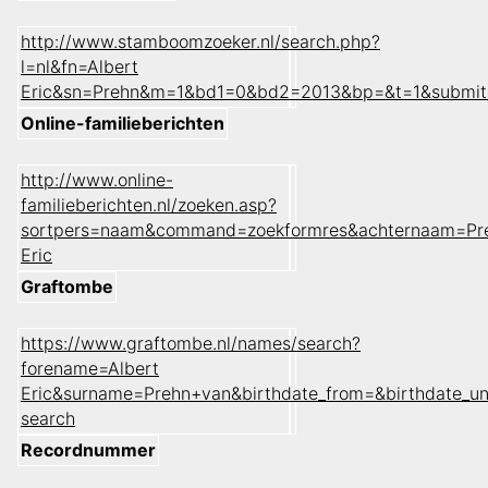
http://www.stamboomzoeker.nl/search.php?
l=nl&fn=Albert
Eric&sn=Prehn&m=1&bd1=0&bd2=2013&bp=&t=1&submit
Online-familieberichten
http://www.online-
familieberichten.nl/zoeken.asp?
sortpers=naam&command=zoekformres&achternaam=Pr
Eric
Graftombe
https://www.graftombe.nl/names/search?
forename=Albert
Eric&surname=Prehn+van&birthdate_from=&birthdate_u
search
Recordnummer