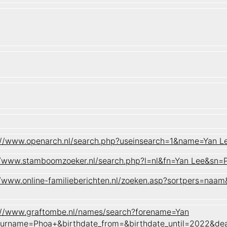
://www.openarch.nl/search.php?useinsearch=1&name=Yan
//www.stamboomzoeker.nl/search.php?l=nl&fn=Yan Lee&
//www.online-familieberichten.nl/zoeken.asp?sortpers=
://www.graftombe.nl/names/search?forename=Yan
urname=Phoa+&birthdate_from=&birthdate_until=2022&de