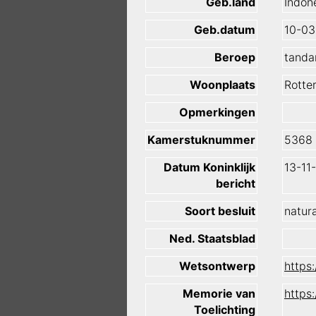
Geb.land
Indon
Geb.datum
10-03
Beroep
tanda
Woonplaats
Rotte
Opmerkingen
Kamerstuknummer
5368
Datum Koninklijk
13-11
bericht
Soort besluit
natura
Ned. Staatsblad
Wetsontwerp
https
Memorie van
https
Toelichting