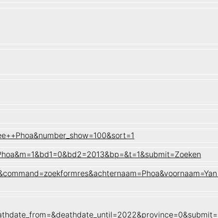
 Lee++Phoa&number_show=100&sort=1
sn=Phoa&m=1&bd1=0&bd2=2013&bp=&t=1&submit=Zoeken
naam&command=zoekformres&achternaam=Phoa&voornaam=Yan
athdate_from=&deathdate_until=2022&province=0&submit