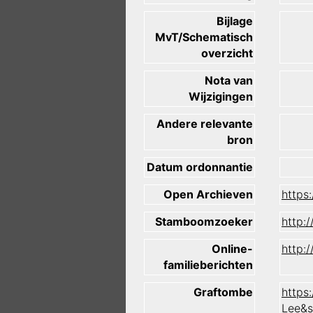
Bijlage
MvT/Schematisch
overzicht
Nota van
Wijzigingen
Andere relevante
bron
Datum ordonnantie
Open Archieven
https
Stamboomzoeker
http:
Online-
http:
familieberichten
Graftombe
https
Lee&s