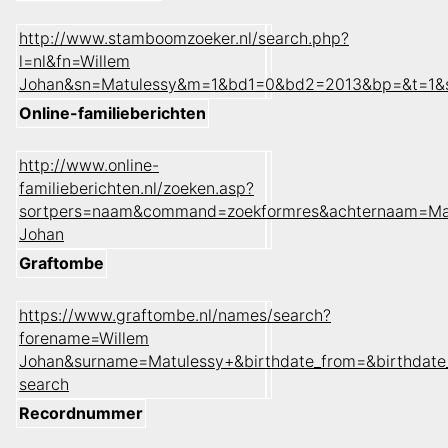
http://www.stamboomzoeker.nl/search.php?
l=nl&fn=Willem
Johan&sn=Matulessy&m=1&bd1=0&bd2=2013&bp=&t=1&
Online-familieberichten
http://www.online-
familieberichten.nl/zoeken.asp?
sortpers=naam&command=zoekformres&achternaam=Ma
Johan
Graftombe
https://www.graftombe.nl/names/search?
forename=Willem
Johan&surname=Matulessy+&birthdate_from=&birthdat
search
Recordnummer