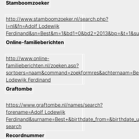
Stamboomzoeker
http://www.stamboomzoeker.nl/search.php?
l=nl&fn=Adolf Lodewijk
Ferdinand&sn=Best&m=1&bd1=0&bd2=2013&bp=&t=1&su
Online-familieberichten
http://www.online-
familieberichten.nl/zoeken.asp?
sortpers=naam&command=zoekformres&achternaam=Be
Lodewijk Ferdinand
Graftombe
https://www.graftombe.nl/names/search?
forename=Adolf Lodewijk
Ferdinand&surname=Best+&birthdate_from=&birthdate_
search
Recordnummer