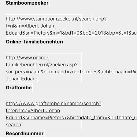
Stamboomzoeker
http://www.stamboomzoeker.nl/search.php?
l=nl&fn=Albert Johan
Eduard&sn=Pieters&m=1&bd1=0&bd2=2013&bp=&t=1&su
Online-familieberichten
http://www.online-
familieberichten.nl/zoeken.asp?
sortpers=naam&command=zoekformres&achternaam=Pie
Johan Eduard
Graftombe
https://www.graftombe.nl/names/search?
forename=Albert Johan
Eduard&surname=Pieters+&birthdate_from=&birthdate_
search
Recordnummer