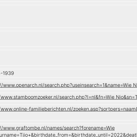
5-1939
://www.openarch.nl/search.php?useinsearch=1&name=Wie 
//www.stamboomzoeker.nl/search.php?l=nl&fn=Wie Nio&s
//www.online-familieberichten.nl/zoeken.asp?sortpers=
://www.graftombe.nl/names/search?forename=Wie
urname=Tjio+&birthdate_from=&birthdate_until=2022&de