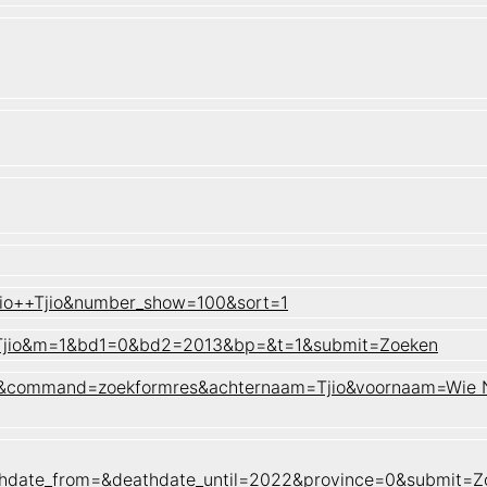
Nio++Tjio&number_show=100&sort=1
n=Tjio&m=1&bd1=0&bd2=2013&bp=&t=1&submit=Zoeken
naam&command=zoekformres&achternaam=Tjio&voornaam=Wie 
athdate_from=&deathdate_until=2022&province=0&submit=