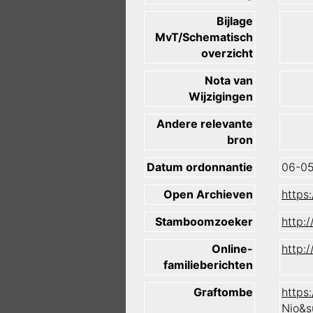
Bijlage
MvT/Schematisch
overzicht
Nota van
Wijzigingen
Andere relevante
bron
Datum ordonnantie
06-0
Open Archieven
https
Stamboomzoeker
http:
Online-
http:
familieberichten
Graftombe
https
Nio&s