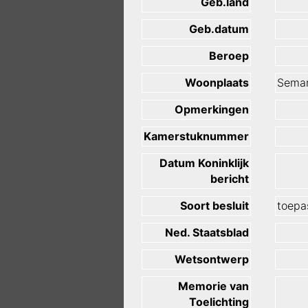
Geb.land
Geb.datum
Beroep
Woonplaats
Semar
Opmerkingen
Kamerstuknummer
Datum Koninklijk
bericht
Soort besluit
toepas
Ned. Staatsblad
Wetsontwerp
Memorie van
Toelichting