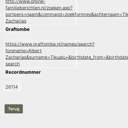
http://www.online-
familieberichten.nl/zoeken.asp?
sortpers=naam&command=zoekformres&achternaam=Tik
Zacharias
Graftombe
https://www.graftombe.nl/names/search?
forename=Albert
Zacharias&surname=Tikualu+&birthdate_from=&birthda
search
Recordnummer
26114