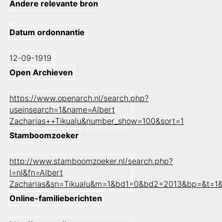
Andere relevante bron
Datum ordonnantie
12-09-1919
Open Archieven
https://www.openarch.nl/search.php?
useinsearch=1&name=Albert
Zacharias++Tikualu&number_show=100&sort=1
Stamboomzoeker
http://www.stamboomzoeker.nl/search.php?
l=nl&fn=Albert
Zacharias&sn=Tikualu&m=1&bd1=0&bd2=2013&bp=&t=1
Online-familieberichten