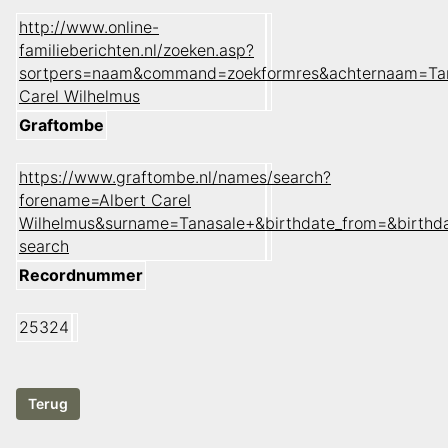
http://www.online-
familieberichten.nl/zoeken.asp?
sortpers=naam&command=zoekformres&achternaam=Tan
Carel Wilhelmus
Graftombe
https://www.graftombe.nl/names/search?
forename=Albert Carel
Wilhelmus&surname=Tanasale+&birthdate_from=&birthd
search
Recordnummer
25324