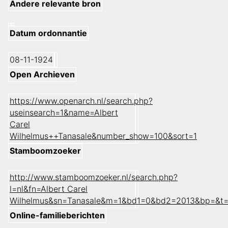
Andere relevante bron
Datum ordonnantie
08-11-1924
Open Archieven
https://www.openarch.nl/search.php?
useinsearch=1&name=Albert
Carel
Wilhelmus++Tanasale&number_show=100&sort=1
Stamboomzoeker
http://www.stamboomzoeker.nl/search.php?
l=nl&fn=Albert Carel
Wilhelmus&sn=Tanasale&m=1&bd1=0&bd2=2013&bp=&t=
Online-familieberichten