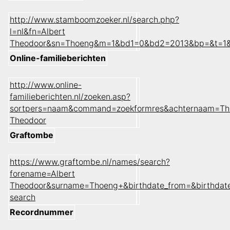
http://www.stamboomzoeker.nl/search.php?
l=nl&fn=Albert
Theodoor&sn=Thoeng&m=1&bd1=0&bd2=2013&bp=&t=1&
Online-familieberichten
http://www.online-
familieberichten.nl/zoeken.asp?
sortpers=naam&command=zoekformres&achternaam=Th
Theodoor
Graftombe
https://www.graftombe.nl/names/search?
forename=Albert
Theodoor&surname=Thoeng+&birthdate_from=&birthdat
search
Recordnummer