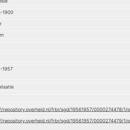
esië
6-1900
r
um
-1957
lisatie
://repository.overheid.nl/frbr/sgd/19561957/0000274478/1
://repository.overheid.nl/frbr/sgd/19561957/0000274479/1