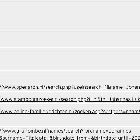
://www.openarch.nl/search.php?useinsearch=1&name=Joha
//www.stamboomzoeker.nl/search.php?l=nl&fn=Johannes 
//www.online-familieberichten.nl/zoeken.asp?sortpers=
://www.graftombe.nl/names/search?forename=Johannes
&surname=Titalepta+&birthdate_from=&birthdate_until=2