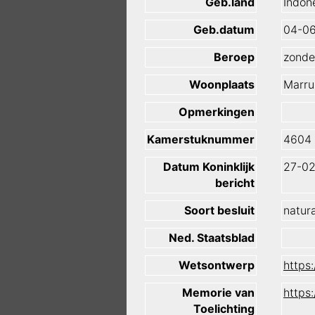
Geb.land
Indon
Geb.datum
04-0
Beroep
zonde
Woonplaats
Marr
Opmerkingen
Kamerstuknummer
4604
Datum Koninklijk
27-02
bericht
Soort besluit
natura
Ned. Staatsblad
Wetsontwerp
https
Memorie van
https
Toelichting