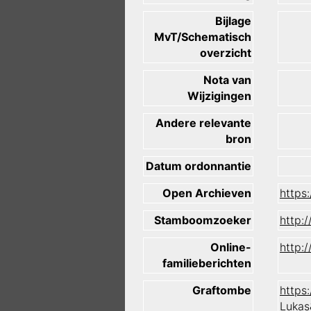
Bijlage
MvT/Schematisch
overzicht
Nota van
Wijzigingen
Andere relevante
bron
Datum ordonnantie
Open Archieven
https
Stamboomzoeker
http:
Online-
http:
familieberichten
Graftombe
https
Lukas