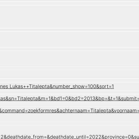
nnes Lukas++Titalepta&number_show=100&sort=1
Lukas&sn=Titalepta&m=1&bd1=0&bd2=2013&bp=&t=1&submit
naam&command=zoekformres&achternaam=Titalepta&voornaam
022&deathdate_from=&deathdate_until=2022&province=0&