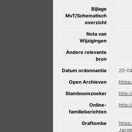
Bijlage
MvT/Schematisch
overzicht
Nota van
Wijzigingen
Andere relevante
bron
Datum ordonnantie
20-0
Open Archieven
https
Stamboomzoeker
http:
Online-
http:
familieberichten
Graftombe
https
Jacob