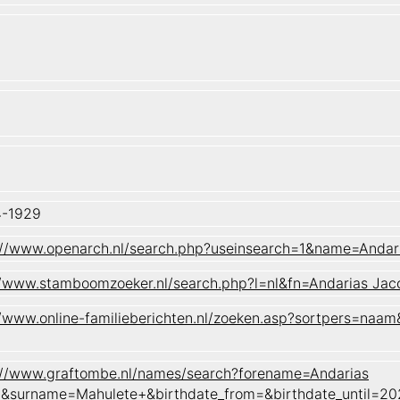
4-1929
://www.openarch.nl/search.php?useinsearch=1&name=And
//www.stamboomzoeker.nl/search.php?l=nl&fn=Andarias
//www.online-familieberichten.nl/zoeken.asp?sortpers=
://www.graftombe.nl/names/search?forename=Andarias
&surname=Mahulete+&birthdate_from=&birthdate_until=2