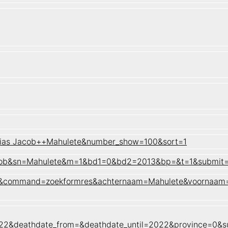
arias Jacob++Mahulete&number_show=100&sort=1
 Jacob&sn=Mahulete&m=1&bd1=0&bd2=2013&bp=&t=1&submit
naam&command=zoekformres&achternaam=Mahulete&voornaam
022&deathdate_from=&deathdate_until=2022&province=0&