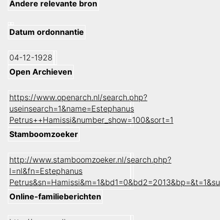
Andere relevante bron
Datum ordonnantie
04-12-1928
Open Archieven
https://www.openarch.nl/search.php?
useinsearch=1&name=Estephanus
Petrus++Hamissi&number_show=100&sort=1
Stamboomzoeker
http://www.stamboomzoeker.nl/search.php?
l=nl&fn=Estephanus
Petrus&sn=Hamissi&m=1&bd1=0&bd2=2013&bp=&t=1&su
Online-familieberichten