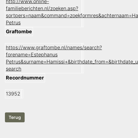
http://www.online-
familieberichten.nl/zoeken.asp?
sortpers=naam&command=zoekformres&achternaam=Ha
Petrus
Graftombe
https://www.graftombe.nl/names/search?
forename=Estephanus
Petrus&surname=Hamissi+&birthdate_from=&birthdate_
search
Recordnummer
13952