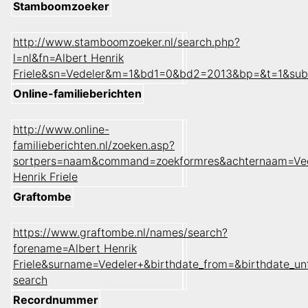
Stamboomzoeker
http://www.stamboomzoeker.nl/search.php?
l=nl&fn=Albert Henrik
Friele&sn=Vedeler&m=1&bd1=0&bd2=2013&bp=&t=1&sub
Online-familieberichten
http://www.online-
familieberichten.nl/zoeken.asp?
sortpers=naam&command=zoekformres&achternaam=Ved
Henrik Friele
Graftombe
https://www.graftombe.nl/names/search?
forename=Albert Henrik
Friele&surname=Vedeler+&birthdate_from=&birthdate_
search
Recordnummer