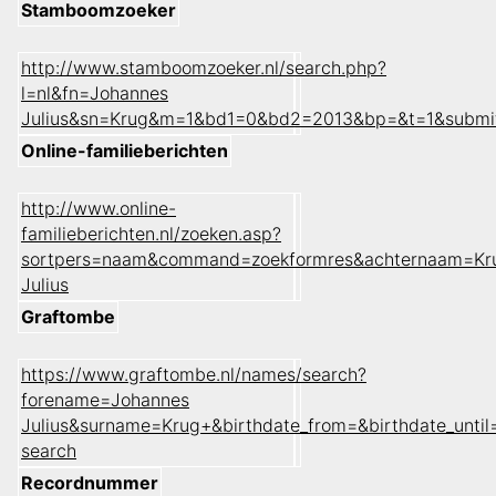
Stamboomzoeker
http://www.stamboomzoeker.nl/search.php?
l=nl&fn=Johannes
Julius&sn=Krug&m=1&bd1=0&bd2=2013&bp=&t=1&submi
Online-familieberichten
http://www.online-
familieberichten.nl/zoeken.asp?
sortpers=naam&command=zoekformres&achternaam=Kr
Julius
Graftombe
https://www.graftombe.nl/names/search?
forename=Johannes
Julius&surname=Krug+&birthdate_from=&birthdate_unt
search
Recordnummer